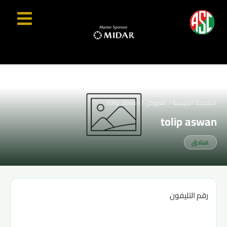
الصفحة الرئيسية
/
العروض
/
tolip aswan
tolip aswan
.فنادق
رقم التليفون