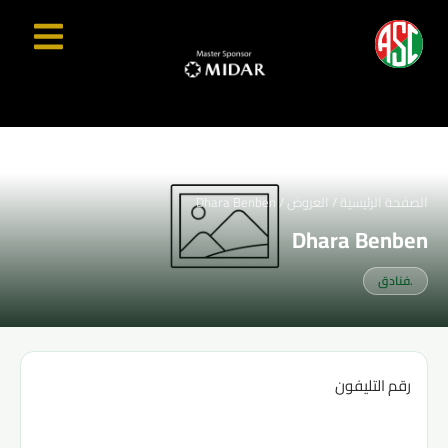
الصفحة الرئيسية
/
العروض
/
Dhara Benben
Dhara Benben
.فنادق
رقم التليفون