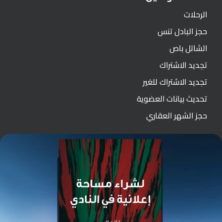
الرحلات
حجز البادل تنس
الشاتل باص
تجديد الاشتراك
تجديد الاشتراك للغير
تحديث بيانات العضوية
حجز الشهر العقاري