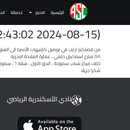
الرئيسية
الاخبار
خدماتنا
الح
(2024-08-15 22:43:02 )
من فضلكم ارغب في توصيل كارنيهات الأسرة الي العنوان
٥٨ شارع اسماعيل حلمي ، عمارة الملاحة البحرية
خلف مركز شباب سموحة ، الدور الاول ، شقة ٦ ، سموحة ، 01001633789 ، 034208298
شكرا جزيلا
نادي الأسكندرية الرياضي