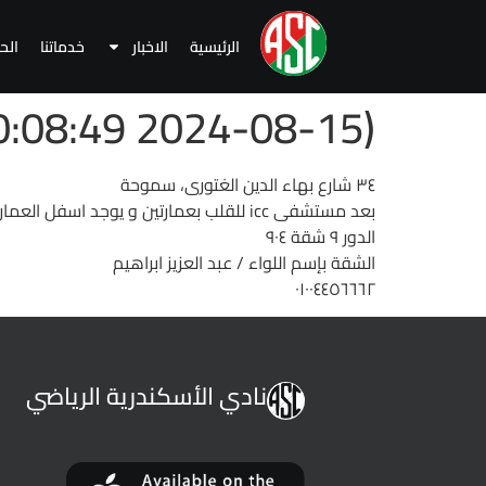
الرئيسية
الاخبار
خدماتنا
الح
(2024-08-15 10:08:49 )
٣٤ شارع بهاء الدين الغتورى، سموحة
بعد مستشفى icc للقلب بعمارتين و يوجد اسفل العمارة صيدلية اسامة الطيبى و كازيون و مكتب فلاى دبى
الدور ٩ شقة ٩٠٤
الشقة بإسم اللواء / عبد العزيز ابراهيم
٠١٠٠٤٤٥٦٦٦٢
نادي الأسكندرية الرياضي