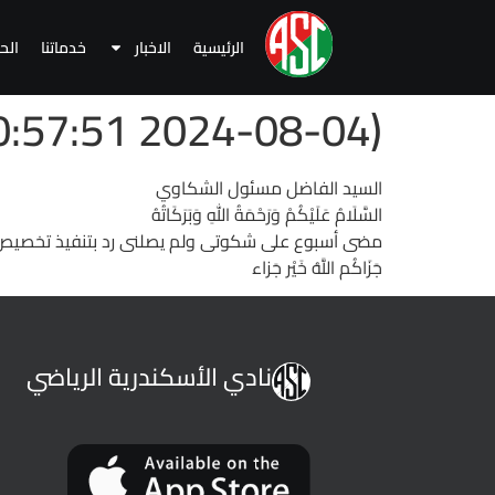
الرئيسية
الاخبار
خدماتنا
الح
(2024-08-04 10:57:51 )
السيد الفاضل مسئول الشكاوي
السَّلَامُ عَلَيْكُمْ وَرَحْمَةُ اللهِ وَبَرَكَاتُهُ
مضى أسبوع على شكوتى ولم يصلنى رد بتنفيذ تخصيص حارة 
جَزَاكُم اللَّهُ خَيْر جَزاء
نادي الأسكندرية الرياضي