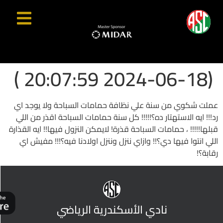
(2024-06-18 20:07:59 )
عملت شكوي من سنة علي نظافة حمامات السباحة ولا يوجد اي
رد!!! ايه الاستهتار ده؟!!!!! كل سنة حمامات السباحة اقذر من اللي
قبلها!!!!! ، حمامات السباحة قذرة! لايمكن النزول فيها!! ايه القذارة
اللي انتوا فيها دي؟!! وازاي ننزل وننزل اولادنا فيه؟!!! مفيش اي
رقابة؟!
نادي الأسكندرية الرياضي