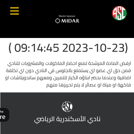
(2023-10-23 09:14:45 )
ارفض المادة المرشحة لمنع احضار الماكولات والمشروبات للنادي
فمن حق اي عضو اي يستمتع بالجلوس في النادي دون اي تكلفة
اضافية وعندما بحضر ابناؤه الكبار للتمرين ومعهم ساندويتاشات او
فاكهة او مياة او عصائر لا يتم تحريزها منهم
نادي الأسكندرية الرياضي