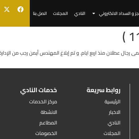
جز و السداد الالكتروني
النادي
المجلات
اتصل بنا
همى رجال عطلان منذ اربع ايام. و تم إبلاغ المهندس أيمن رجب من الإدارة
روابط سريعة
خدمات النادي
الرئيسية
مركز الخدمات
الاخبار
الانشطة
النادي
المطاعم
المجلات
الخصومات