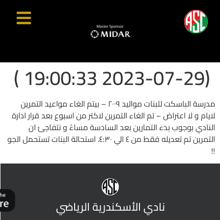
(2023-07-29 19:00:33 )
مدرسة الباسكت للبنات مواليد ٢٠٠٩ – بيتم الغاء مواعيد التمرين
لايام و لا اعتراض – تم الغاء التمرين لاكتر من اسبوع بعد قرار ادارة
النادي بوجوب بدء التمارين بعد السادسة مساءً و نتفاجئ ان
التمرين تم تعديله فقط من ٤ الي ٤:٣٠. استحالة البنات تستحمل الجو
!!
نادي الأسكندرية الرياضي