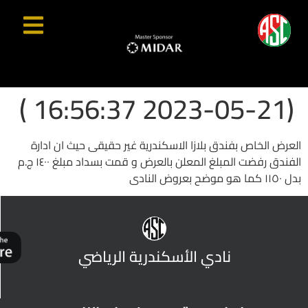
(2023-05-21 16:56:37 )
العرض الخاص بفندق بلازا الاسكندرية غير حقيقى حيث ان ادارة
الفندق رفضت المبلغ المعلن بالعرض و قمت بسداد مبلغ ١٤٠٠ ج.م
بدل ١١٥٠ كما هو موضح بعروض النادى
نادي الأسكندرية الرياضي