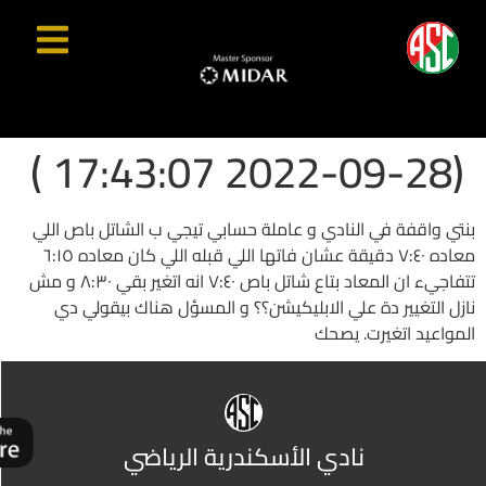
(2022-09-28 17:43:07 )
بنتي واقفة في النادي و عاملة حسابي تيجي ب الشاتل باص اللي
معاده ٧:٤٠ دقيقة عشان فاتها اللي قبله اللي كان معاده ٦:١٥
تتفاجيء ان المعاد بتاع شاتل باص ٧:٤٠ انه اتغير بقي ٨:٣٠ و مش
نازل التغيير دة علي الابليكيشن؟؟ و المسؤل هناك بيقولي دي
المواعيد اتغيرت. يصحك
نادي الأسكندرية الرياضي