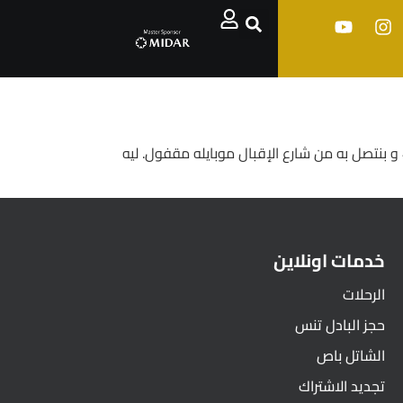
باص شارع الإقبال إتصلنا به الساعة واحدة الضهر قال بيمشي عاى طول مش بيقف عشان ممنوع الوقوف ،، معاده الساعة 4 و بنتصل به من شارع الإقبال موبايله مقفول. ليه
خدمات اونلاين
الرحلات
حجز البادل تنس
الشاتل باص
تجديد الاشتراك