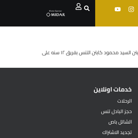
قمت انا المستشار ياسر ابراهيم بصفتى ولى طبيعى عن نجلتى القاهره سلمى لسعاده اللواء المدير التنفيذى،للنادى لتنمر،الكابتن السيد محمود كابتن التنس بفريق ١٢ سنه على
خدمات اونلاين
الرحلات
حجز البادل تنس
الشاتل باص
تجديد الاشتراك