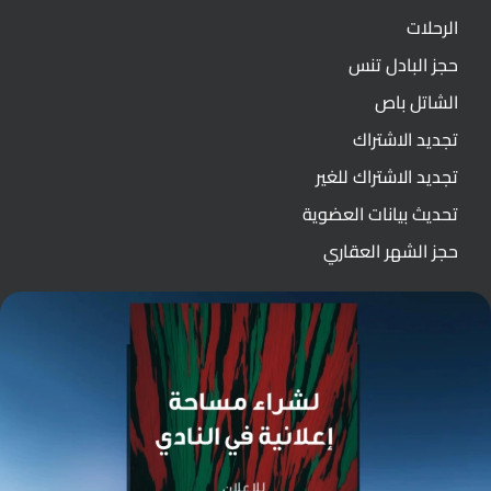
الرحلات
حجز البادل تنس
الشاتل باص
تجديد الاشتراك
تجديد الاشتراك للغير
تحديث بيانات العضوية
حجز الشهر العقاري