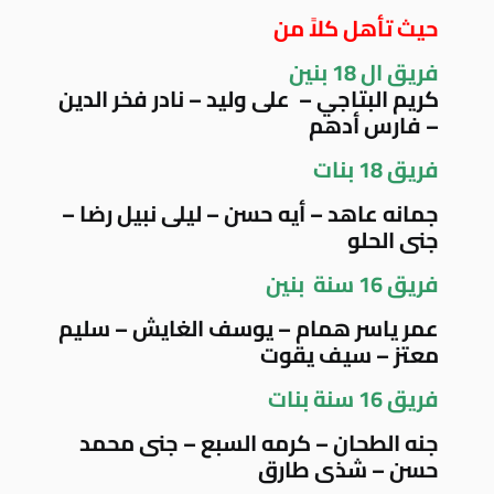
حيث تأهل كلاً من
فريق ال 18 بنين
كريم البتاجي – على وليد – نادر فخر الدين
– فارس أدهم
فريق 18 بنات
جمانه عاهد – أيه حسن – ليلى نبيل رضا –
جنى الحلو
فريق 16 سنة بنين
عمر ياسر همام – يوسف الغايش – سليم
معتز – سيف يقوت
فريق 16 سنة بنات
جنه الطحان – كرمه السبع – جنى محمد
حسن – شذى طارق