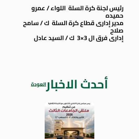
رئيس لجنة كرة السلة اللواء / عمرو
حميده
مدير إدارى قطاع كرة السلة ك / سامح
صلاح
إدارى فرق ال 3×3 ك / السيد عادل
أحدث الاخبار
العودة