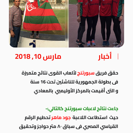
أخبار
مارس 10, 2018
حقق فريق
سبورتنج
لألعاب القوى نتائج متميزة
فى بطولة الجمهورية للناشئين تحت 16 سنة
و التى أقيمت بالمركز الأوليمبي بالمعادي
جاءت نتائج لاعبات سبورتنج كالتالي:-
حيث استطاعت اللاعبة
جود ماهر
تحطيم الرقم
القياسي المصري فى سباق ٨٠ متر حواجز وتحقيق