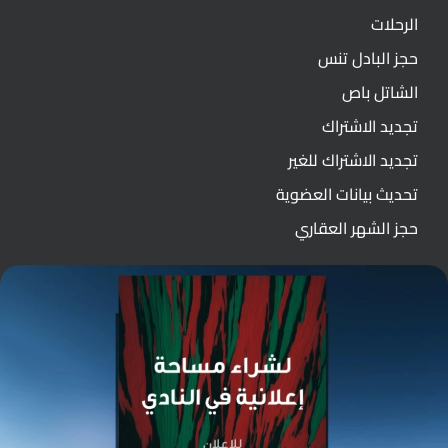
الرحلات
حجز البادل تنس
الشاتل باص
تجديد الاشتراك
تجديد الاشتراك للغير
تحديث بيانات العضوية
حجز الشهر العقاري