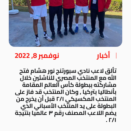
أخبار
نوفمبر 8, 2022
تألق لاعب نادي سبورتنج نور هشام فتح
الله مع المنتخب المصري للناشئين خلال
مشاركته ببطولة كأس العالم المقامة
بأنطاليا بتركيا , وكان المنتخب قد فاز على
المنتخب المكسيكي ٢/١ قبل أن يخرج من
البطولة على يد المنتخب الأسباني الذي
يضم اللاعب المصنف رقم ٣ عالميا بنتيجة
٢/١ .