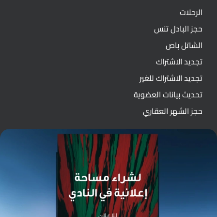
الرحلات
حجز البادل تنس
الشاتل باص
تجديد الاشتراك
تجديد الاشتراك للغير
تحديث بيانات العضوية
حجز الشهر العقاري