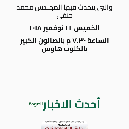
والتي يتحدث فيها المهندس محمد
حنفي
الخميس ٢٢ نوفمبر ٢٠١٨
الساعة ٧.٣٠ م بالصالون الكبير
بالكلوب هاوس
أحدث الاخبار
العودة