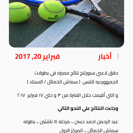
أخبار
فبراير 20, 2017
حقق لاعبي سبورتنج نتائج مميزه في بطولات
الجمهورديه للتنس ( سماش الخمائل / الاستاد )
و التي أقيمت حلال الفترة من ٣ و حتي ١٧ فبراير ٢٠١٧
وجاءت النتائج علي النحو التالي
عبد الرحمن احمد حسن ،، مرحله ١٤ ناشئين ،، بطوله
سماش الخمائل ،، المركز الاول