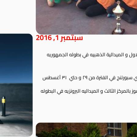
سبتمبر 1, 2016
ق المركز الاول و الميدالية الذهبيه في بطوله الجمهوريه
 الفترة من ٢٩ و حتي ٣١ آغسطس
ق ٢٠٠٥ بنات و فريق ٢٠٠٧ بنات الفوز بالمركز الثالث و الميداليه البرونزيه في البطوله