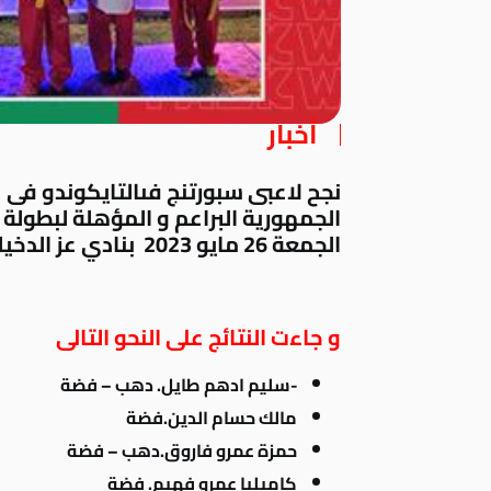
أخبار
نجح لاعبى سبورتنج فىالتايكوندو فى 
الجمعة 26 مايو 2023 بنادي عز الدخيله
و جاءت النتائج على النحو التالى
-سليم ادهم طايل. دهب – فضة
مالك حسام الدين.فضة
حمزة عمرو فاروق.دهب – فضة
كاميليا عمرو فهيم. فضة