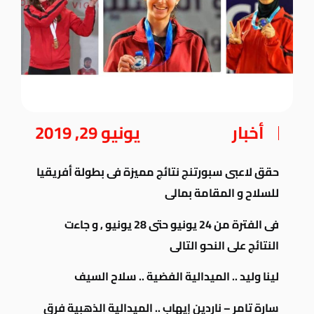
أخبار
يونيو 29, 2019
حقق لاعبى سبورتنج نتائج مميزة فى بطولة أفريقيا
للسلاح و المقامة بمالى
فى الفترة من 24 يونيو حتى 28 يونيو , و جاءت
النتائج على النحو التالى
لينا وليد .. الميدالية الفضية .. سلاح السيف
سارة تامر – ناردين إيهاب .. الميدالية الذهبية فرق