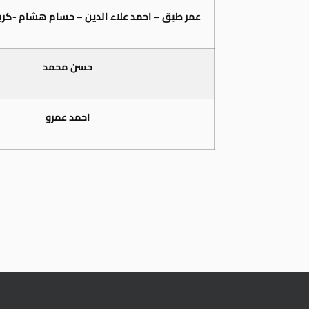
عمر طبق – احمد علاء الدين – حسام هشام -كر
حسن محمد
احمد عمرو