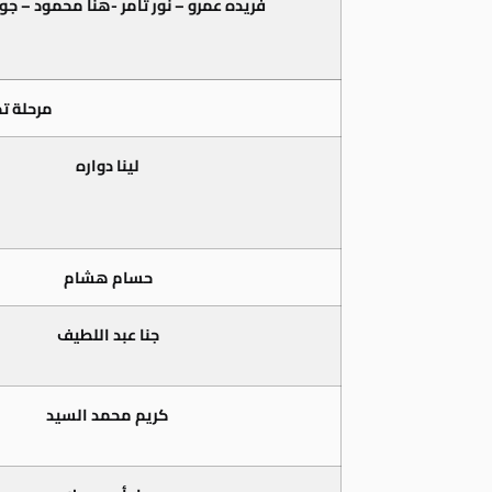
فريده عمرو – نور تامر -هنا محمود – جو
مرحلة تحت 8
لينا دواره
حسام هشام
جنا عبد اللطيف
كريم محمد السيد