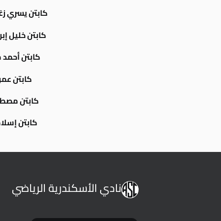
كابتن يسري زغل
كابتن خليل إب
كابتن أحمد
كابتن عمر
كابتن مصطف
كابتن إسلام
نادي الأسكندرية الرياضي