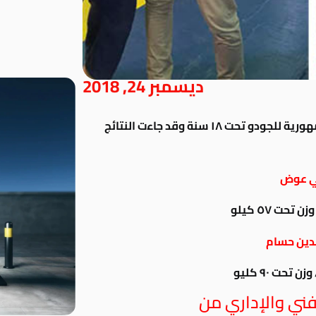
ديسمبر 24, 2018
حقق لاعبي النادي مراكز متقدمة ببطولة الجمهورية للجودو تحت ١٨ سنة وقد جاءت النتائج
 عوض
تحت ٥٧ كيلو
دين حسام
 تحت ٩٠ كليو
فني والإداري من