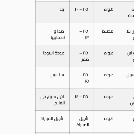
ة
هواه
٢٥ – ٢٠
يلا
دة
 بلا
مختلط
٢٥ –
ديدا و
١٣
اصحابها
ابن
هواه
٢٥ –
عودة الابودا
صفر
بيل
هواه
٢٥ –
سلسبيل
١٥
هواه
٢٥ – ١٤
اقى فريق في
س
العالم
هواه
تأجيل
تأجيل المباراة
المباراة