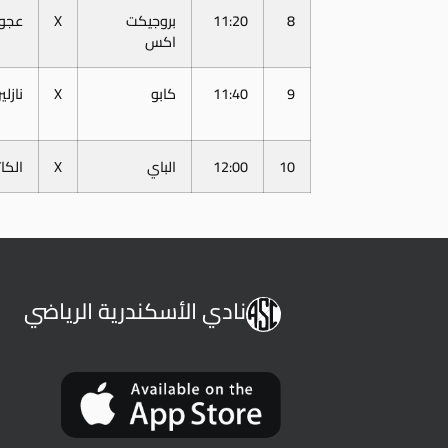
8
11:20
بروجيكت
X
عجو
اكس
9
11:40
كابو
X
نازل
10
12:00
الباي
X
الكا
نادي الأسكندرية الرياضي