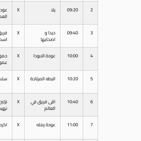
2
09:20
يلا
X
عود
العم
3
09:40
ديدا و
X
فريق
اصحابها
اسم
4
10:00
عودة الابودا
X
حمو 
عمو
5
10:20
البطه المرتاحة
X
سلس
6
10:40
اقى فريق في
X
نزلين
العالم
نهي
7
11:00
عودة رمله
X
اكرم