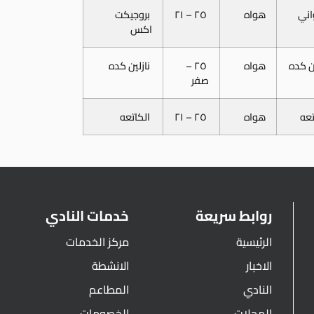
اني
هواه
٢٥ – ٢١
بروجيكت
اكس
ين كده
هواه
٢٥ –
نازلين كده
صفر
تعه
هواه
٢٥ – ٢١
الكاتعه
روابط سريعة
خدمات النادي
الرئيسية
مركز الخدمات
الاخبار
الانشطة
النادي
المطاعم
المجلات
الخصومات