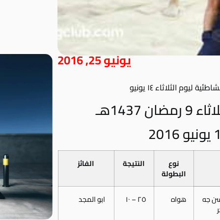
يونيو 25, 2016
 ليوم الثلاثاء ١٤ يونيو
 1437هـ
نوع
النتيجة
الفائز
البطولة
ن جه
هواه
٢٥ – ١٠
ابو المجد
ر