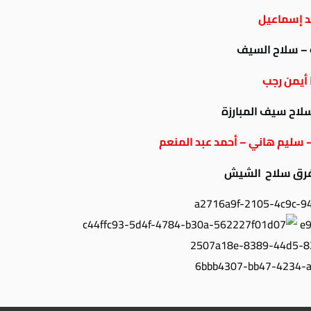
د إسماعيل
ث – سلاح السيف
أيمن رجب
سلاح سيف المبارزة
 سليم هاني – أحمد عبد المنعم
 فرق سلاح الشيش