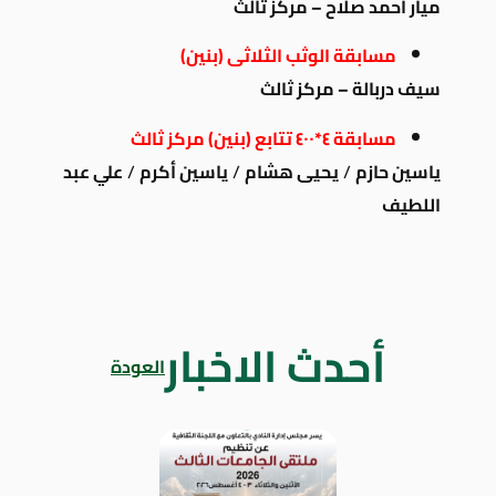
ميار أحمد صلاح – مركز ثالث
مسابقة الوثب الثلاثى (بنين)
سيف دربالة – مركز ثالث
مسابقة ٤*٤٠٠ تتابع (بنين) مركز ثالث
ياسين حازم
/
يحيى هشام
/
ياسين أكرم
/
علي عبد
اللطيف
أحدث الاخبار
العودة