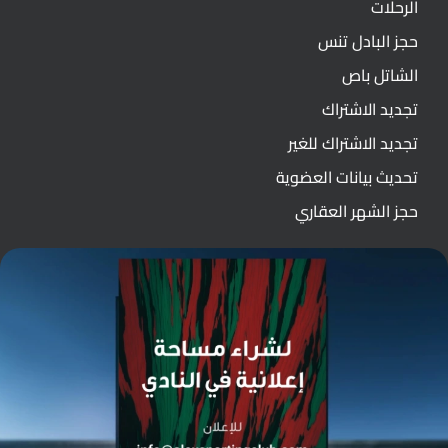
الرحلات
حجز البادل تنس
الشاتل باص
تجديد الاشتراك
تجديد الاشتراك للغير
تحديث بيانات العضوية
حجز الشهر العقاري