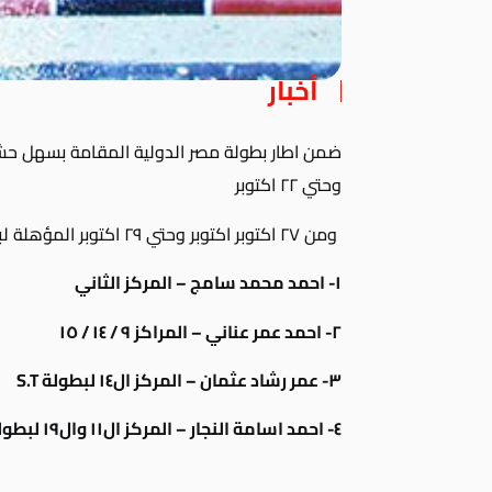
أخبار
وحتي ٢٢ اكتوبر
ومن ٢٧ اكتوبر اكتوبر وحتي ٢٩ اكتوبر المؤهلة لبطولة كأس العالم فقد جاءت النتائج كالتالي :
١- احمد محمد سامج – المركز الثاني
٢- احمد عمر عناني – المراكز ٩ / ١٤ / ١٥
٣- عمر رشاد عثمان – المركز ال١٤ لبطولة S.T
٤- احمد اسامة النجار – المركز ال١١ وال١٩ لبطولة B.T