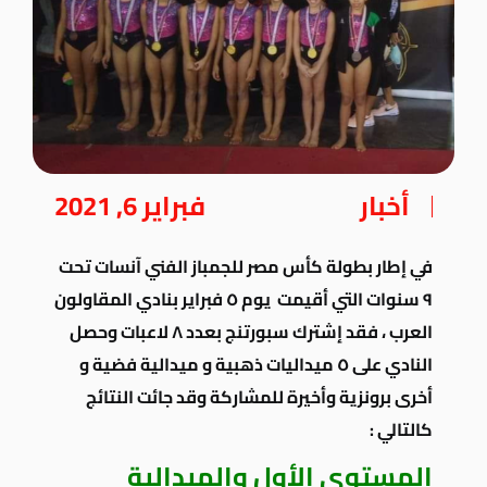
أخبار
فبراير 6, 2021
في
إطار
بطولة
كأس
مصر
للجمباز
الفني
آنسات
تحت
٩
سنوات التي أقيمت
يوم
٥
فبراير
بنادي
المقاولون
العرب
،
فقد
إشترك
سبورتنج
بعدد
٨
لاعبات
وحصل
النادي
على
٥
ميداليات
ذهبية
و
ميدالية
فضية
و
أخرى
برونزية
وأخيرة
للمشاركة
وقد
جائت
النتائج
كالتالي
:
المستوي الأول والميدالية