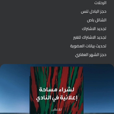
الرحلات
حجز البادل تنس
الشاتل باص
تجديد الاشتراك
تجديد الاشتراك للغير
تحديث بيانات العضوية
حجز الشهر العقاري