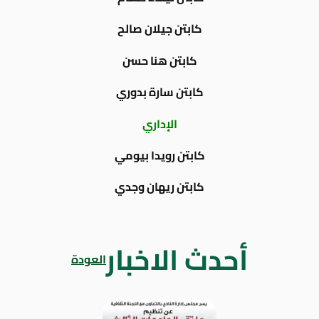
كابتن جيلان صالح
كابتن هنا حسن
كابتن سارة بدوري
الإداري
كابتن رويدا بيومي
كابتن ريهان وجدي
أحدث الاخبار
العودة