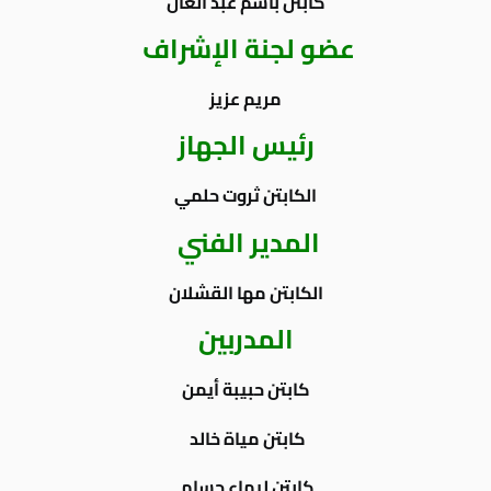
كابتن باسم عبد العال
عضو لجنة الإشراف
مريم
عزيز
رئيس الجهاز
الكابتن ثروت حلمي
المدير الفني
الكابتن مها القشلان
المدربين
كابتن حبيبة أيمن
كابتن مياة خالد
كابتن ليماء حسام