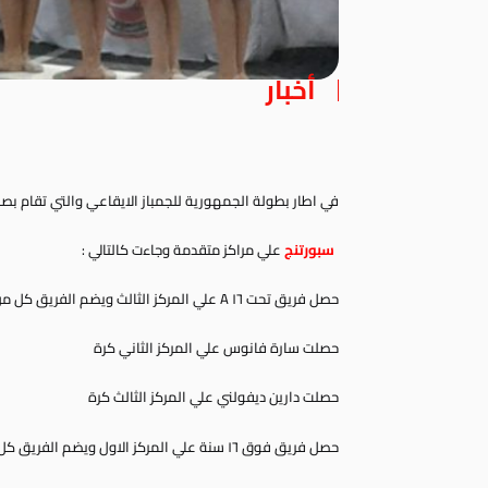
أخبار
في اطار بطولة الجمهورية للجمباز الايقاعي والتي تقام بص
سبورتنج
علي مراكز متقدمة وجاءت كالتالي :
حصل فريق تحت ١٦ A علي المركز الثالث ويضم الفريق كل من دارين ديفولني – سارة فانوس – جنا نادر و نور الصاوي
حصلت سارة فانوس علي المركز الثاني كرة
حصلت دارين ديفولني علي المركز الثالث كرة
حصل فريق فوق ١٦ سنة علي المركز الاول ويضم الفريق كل من ايتن ايوب ، حبيبة ايمن ونور عبد العزيز