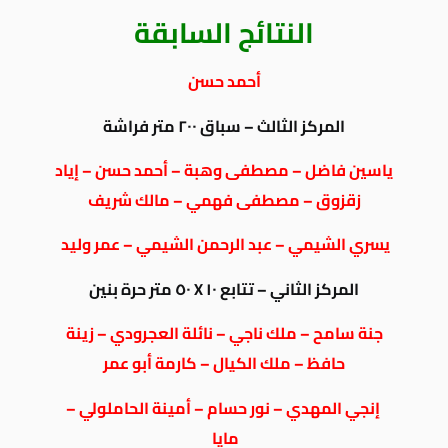
النتائج السابقة
أحمد حسن
المركز الثالث – سباق ٢٠٠ متر فراشة
ياسين فاضل – مصطفى وهبة – أحمد حسن – إياد
زقزوق – مصطفى فهمي – مالك شريف
يسري الشيمي – عبد الرحمن الشيمي – عمر وليد
المركز الثاني – تتابع ١٠ X ٥٠ متر حرة بنين
جنة سامح – ملك ناجي – نائلة العجرودي – زينة
حافظ – ملك الكيال – كارمة أبو عمر
إنجي المهدي – نور حسام – أمينة الحاملولي –
مايا