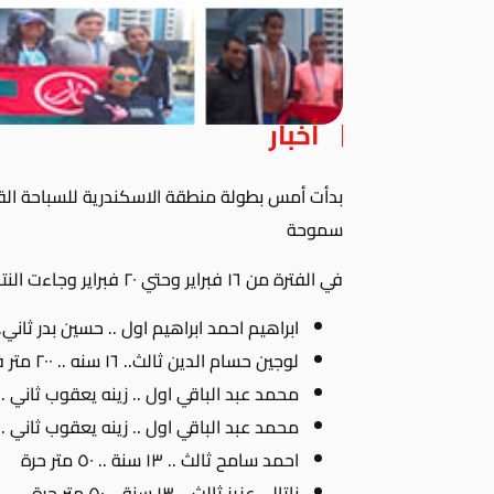
أخبار
سموحة
في الفترة من ١٦ فبراير وحتي ٢٠ فبراير وجاءت النتائج اليوم الثالث على النحو التالي :
ابراهيم احمد ابراهيم اول .. حسين بدر ثاني.. ١٦ سنة .. ٢٠٠ فرا
لوجين حسام الدين ثالث.. ١٦ سنه .. ٢٠٠ متر فراشة
محمد عبد الباقي اول .. زينه يعقوب ثاني .. ١٧ سنة ٢٠٠ متر فراش
محمد عبد الباقي اول .. زينه يعقوب ثاني .. عمومي ..
احمد سامح ثالث .. ١٣ سنة .. ٥٠ متر حرة
ناتالي عزيز ثالث .. ١٣ سنة .. ٥٠ متر حرة