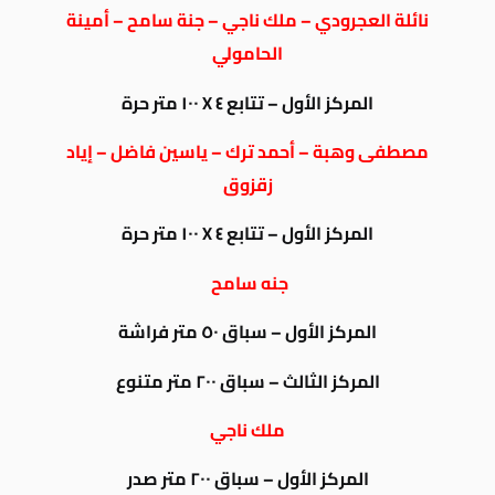
نائلة العجرودي – ملك ناجي – جنة سامح – أمينة
الحامولي
المركز الأول – تتابع ٤ X ١٠٠ متر حرة
مصطفى وهبة – أحمد ترك – ياسين فاضل – إياد
زقزوق
المركز الأول – تتابع ٤ X ١٠٠ متر حرة
جنه سامح
المركز الأول – سباق ٥٠ متر فراشة
المركز الثالث – سباق ٢٠٠ متر متنوع
ملك ناجي
المركز الأول – سباق ٢٠٠ متر صدر