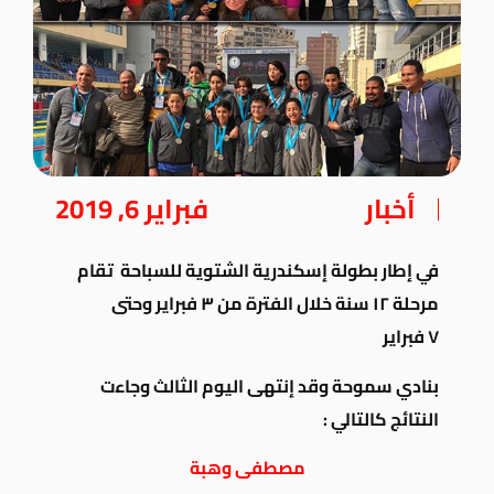
أخبار
فبراير 6, 2019
في إطار بطولة إسكندرية الشتوية للسباحة تقام
مرحلة ١٢ سنة خلال الفترة من ٣ فبراير وحتى
٧ فبراير
بنادي سموحة وقد إنتهى اليوم الثالث وجاءت
النتائج كالتالي :
مصطفى وهبة