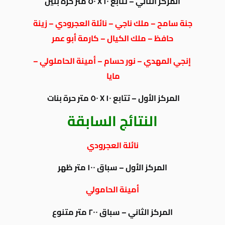
المركز الثاني – تتابع ١٠ X ٥٠ متر حرة بنين
جنة سامح – ملك ناجي – نائلة العجرودي – زينة
حافظ – ملك الكيال – كارمة أبو عمر
إنجي المهدي – نور حسام – أمينة الحاملولي –
مايا
المركز الأول – تتابع ١٠ X ٥٠ متر حرة بنات
النتائج السابقة
نائلة العجرودي
المركز الأول – سباق ١٠٠ متر ظهر
أمينة الحامولي
المركز الثاني – سباق ٢٠٠ متر متنوع