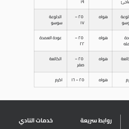
اجئ
١٩
لوعة
هواه
٢٥ –
الدلوعة
سو
١٧
سوسو
دة
هواه
٢٥ –
عودة العمدة
مله
٢٢
اتعة
هواه
٢٥ –
الكاتعة
صفر
م
هواه
٢٥ – ١٦
اكرم
روابط سريعة
خدمات النادي