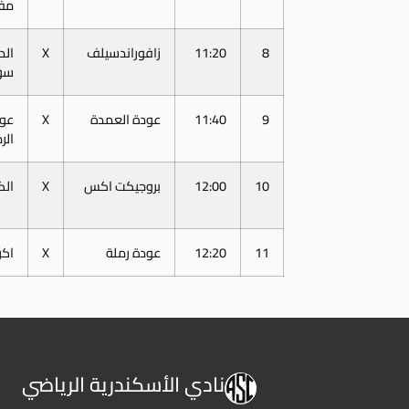
مف
8
11:20
زافوراندسيلف
X
الد
سو
9
11:40
عودة العمدة
X
عو
الر
10
12:00
بروجيكت اكس
X
الك
11
12:20
عودة رملة
X
اكر
نادي الأسكندرية الرياضي