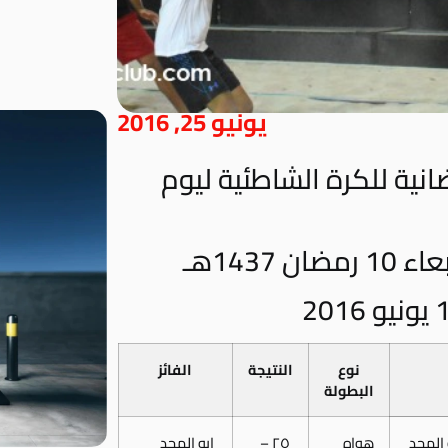
يونيو 25, 2016
انية للكرة الشاطئية ليوم
 1437هـ
نوع
النتيجة
الفائز
البطولة
 المجد
هواه
٢٥ –
ابو المجد