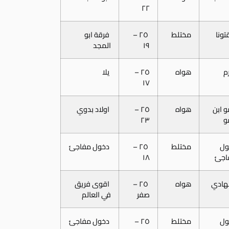
٢٢
تونا
مختلط
٢٥ –
فرقة ابو
١٩
المجد
م
هواه
٢٥ –
يلا
١٧
 ابن
هواه
٢٥ –
اولاد بدوي
و
٢٣
ول
مختلط
٢٥ –
دخول مفاجئ
اجئ
١٨
هادي
هواه
٢٥ –
اقوى فريق
صفر
في العالم
ول
مختلط
٢٥ –
دخول مفاجئ