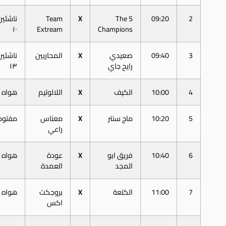
2
09:20
5 The
X
Team
ناشئين
١٠
Extream
Champions
3
09:40
صعيدي
X
المحاربين
ناشئين
رايح جاي
١٣
4
10:00
الكيف
X
اللالوتيم
هواه
5
10:20
ماج سنتر
X
معناس
مفتوح
راعي
6
10:40
فريق ابو
X
عودة
هواه
المجد
العمدة
7
11:00
الكتعة
X
بروجكت
هواه
اكس