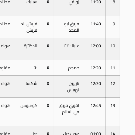
8
11:20
زوافي
X
سبايك
مختلط
9
11:40
فريق ابو
X
فريش اند
مختلط
المجد
فريش
10
12:00
علينا ٢٥٠
X
الدكاترة
هواه
11
12:20
جمجم
X
٩٠
مفتوح
12
12:30
نازليين
X
شكسا
هواه
نهييس
13
12:45
اقوي فريق
X
كومبوس
هواه
في العالم
14
01:00
هوب دبل
X
icc
مفتوح