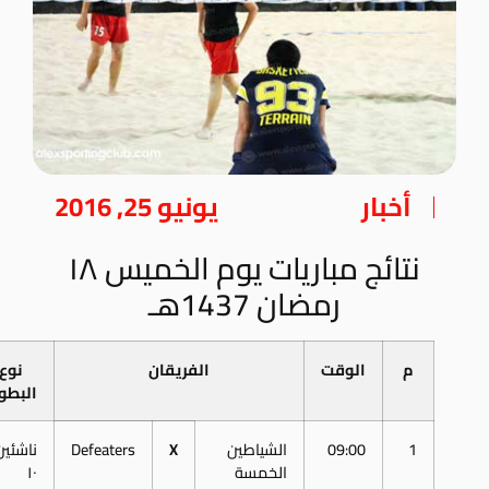
أخبار
يونيو 25, 2016
نتائج مباريات يوم الخميس ١٨
رمضان 1437هـ
م
الوقت
الفريقان
نوع
البطو
1
09:00
الشياطين
X
Defeaters
ناشئين
الخمسة
١٠