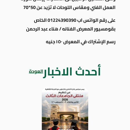
العمل الفني ومقاس اللوحات لا تزيد عن 50*70
على رقم الواتس اب 01224390390 الخاص
بقومسيور المعرض الفنانه / هناء عبد الرحمن
رسم الإشتراك في المعرض ١٥٠ جنيه
أحدث الاخبار
العودة