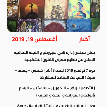
أخبار
أغسطس 19, 2019
يعلن مجلس إدارة نادي سبورتنج و اللجنة الثقافية
الإعلان عن تنظيم معرض للفنون التشكيلية
يوم 7 نوفمبر 2019 لمدة 3 أيام ( خميس – جمعة –
سبت ) المجالات المتاحة للمشاركة
( التصوير الزيتي – الاكوريل – الباستيل – الرسم
بأنواعه و الموزايك و النحت و الخزف )
وعلى الفنانين الراغبين فى الاشتراك إرسال صورة