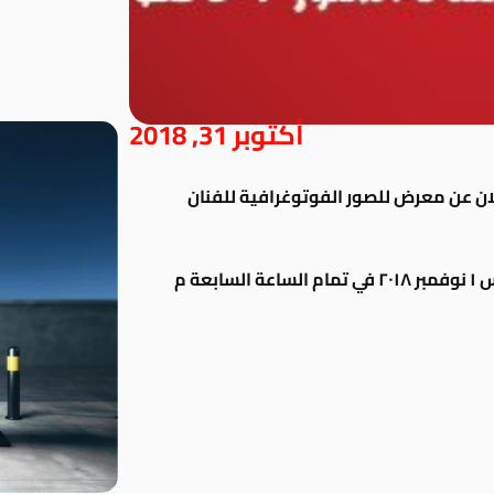
أكتوبر 31, 2018
لان عن معرض للصور الفوتوغرافية للفنان
والفنان الدكتور حافظ صادق وذلك يوم الخميس ١ نوفمبر ٢٠١٨ في تمام الساعة السابعة م