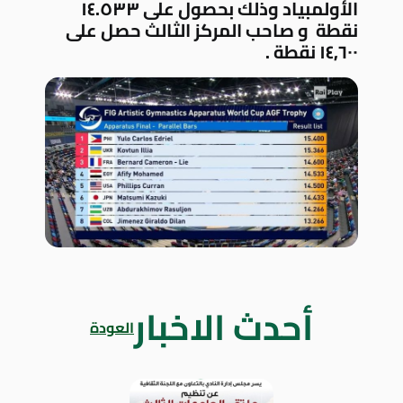
الأولمبياد وذلك بحصول على ١٤.٥٣٣
نقطة و صاحب المركز الثالث حصل على
١٤٫٦٠٠ نقطة .
أحدث الاخبار
العودة