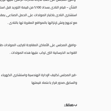
الشأن – قيام النادى بسداد 100% من ق
استشارى النادى باختبار المولدات على الحمل الصناعى بمقر 
مع تجهيز ونش لإنزالها بالمواقع المقررة لها بالنادى .
-وافق المجلس على الأماكن المقترحة لتركيب المولدات طبقا
القواعد الخرسانية التى تركب عليها هذه المولدات .
-قرر المجلس تكليف الإدارة الهندسية واستشارى الكهرباء ب
والسابق صدور قرار باعتماد قيمتها
‌ب.
صيانة :