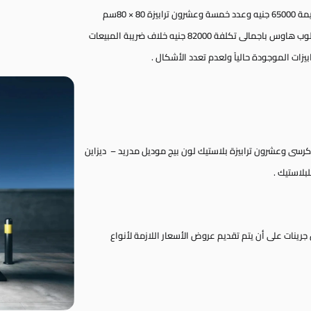
وافق المجلس على شراء عدد مائة كرسى راتان لون بنى بقيمة 65000 جنيه وعدد خمسة وعشرون ترابيزة 80 × 80سم
بنفس المواصفات بقيمة 680 جنيه للترابيزة لزوم حديقة الكلوب هاوس باجمالى تكلفة 82000 جنيه خلاف ضريبة المبيعات
يزات الموجودة حالياً ولعدم تعدد الأشكال .
 14000 جنيه لزم شراء مائة كرسى وعشرون ترابيزة بلاستيك لون بيج موديل مدريد – ديزاين
بلاستيك .
ينات على أن يتم تقديم عروض الأسعار اللازمة لأنواع