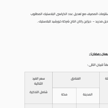
غ 52000 جنيه قيمة شراء مستلزمات المصيف مع تعديل عدد الكراسى البلاستيك المطلوب
عبان رمضان) :
للبيان التالى :
لة
الفنادق
سعر الفرد
الثنائية
شامل التذكرة
المدينة
مكة