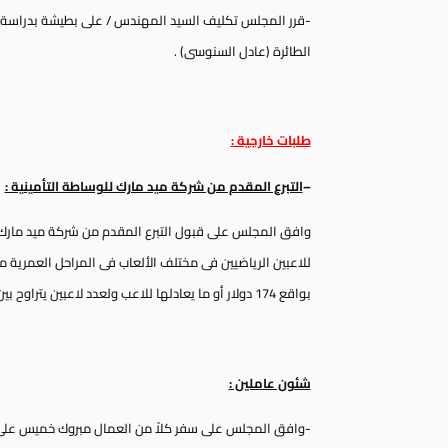
-قرر المجلس تكليف السيد المهندس / على بطيشة بدراسة ا
الطائرة (عادل السنوسى) .
طلبات خارجية :
–
التبرع المقدم من شركة ميد مارك للوساطة التأمينية :
وافق المجلس على قبول التبرع المقدم من شركة ميد مارك 
بواقع 174 دولار أو ما يعادلها للاعب ولعدد لاعبين يتراوح بين 800 – 1100 لاعب .
شئون عاملين :
-وافق المجلس على سفر كلاً من العمال مبروك خميس عل