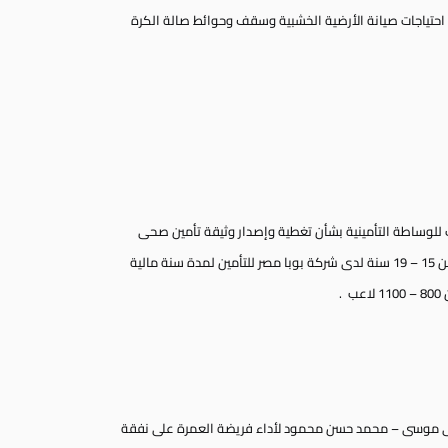
حتياجات صيانة الأرضية الخشبية وسقف وحوائط صالة الكرة
للوساطة التأمينية بشأن تغطية وإصدار وثيقة تأمين صحى
للاعبين الرياضيين فى مختلف الألعاب فى المراحل العمرية من 15 – 19 سنة لدى شركة بوبا مصر للتأمين لمدة سنة مالية
ى موسى – محمد حسن محمود لأداء فريضة العمرة على نفقة