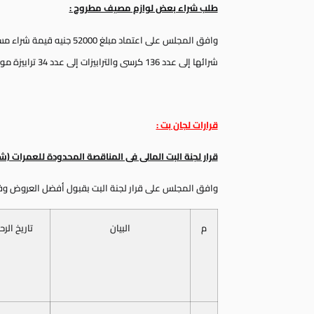
طلب شراء بعض لوازم مصيف مطروح :
وافق المجلس على اعتماد مبل
شرائها إلى عدد 136 كرسى والترابيزات إلى عدد 34 ترابيزة موديل مدريد – ديزاين راتان انتاج شركة خورشيد للبلاستيك .
قرارات لجان بت :
قرار لجنة البت المالى فى المناقصة المحدودة للعمرات (ش
وافق المجلس على قرار لجنة البت بقبول أفضل العروض وفقاً 
م
البيان
تاريخ الرح