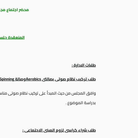
محضر اجتماع مجلس ا
المنعقدة جلسة 25 ، /2015
طلبات
الادارة :
طلب تركيب نظام صوتى بصالتى
Aerobics
وصالة
Spinning
وافق المجلس من حيث المبدأ على تركيب نظام صوتى مناس
بدراسة الموضوع .
طلب شراء كراسى لزوم المبنى الاجتماعى :