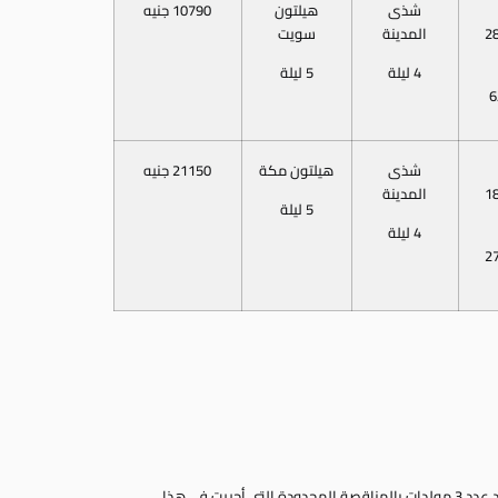
شذى
هيلتون
10790 جنيه
2
المدينة
سويت
4 ليلة
5 ليلة
6
شذى
هيلتون مكة
21150 جنيه
1
المدينة
5 ليلة
4 ليلة
2
-وافق المجلس على طلب شركة مانتراك الراسى عليها توريد عدد 3 مولدات بالمناقصة المحدودة التى أجريت فى هذا