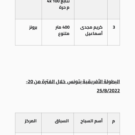
تتابع 4
100
x
م حرة
3
كريم مجدى
400 متر
برونز
أسماعيل
متنوع
البطولة الأفريقية بتونس خلال الفترة من 20-
25/8/2022
م
أسم السباح
السباق
المركز