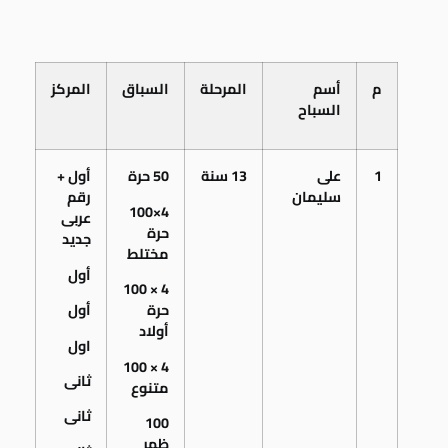
م
أسم
المرحلة
السباق
المركز
السباح
1
على
13 سنة
50 حرة
أول +
سليمان
رقم
4×100
عربى
حرة
جديد
مختلط
أول
4 × 100
حرة
أول
أولاد
اول
4 × 100
ثانى
متنوع
ثانى
100
ظهر