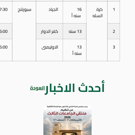
1
كرة
16
الجياد
سبورتنج
7:30 م
السله
سنه أ
2
13 سنه
كفر الدوار
6:00 م
3
13
الاوليمبى
5:00 م
سنه أ
أحدث الاخبار
العودة