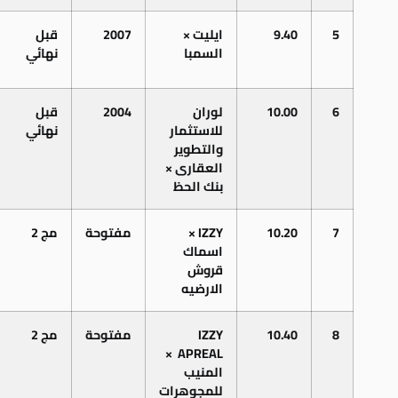
5
9.40
ايليت
×
2007
قبل
السمبا
نهائي
6
10.00
لوران
2004
قبل
للاستثمار
نهائي
والتطوير
العقارى
×
بنك
الحظ
7
10.20
IZZY ×
مفتوحة
مج
2
اسماك
قروش
الارضيه
8
10.40
IZZY
مفتوحة
مج
2
×
APREAL
المنيب
للمجوهرات