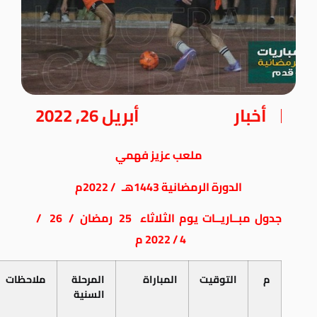
أخبار
أبريل 26, 2022
ملعب
عزيز
فهمي
الدورة
الرمضانية
1443
هـ
/
2022
م
جدول
مبــاريــات
يوم
الثلاثاء
25
رمضان
/
26
/
4 / 2022
م
م
التوقيت
المباراة
المرحلة
ملاحظات
السنية