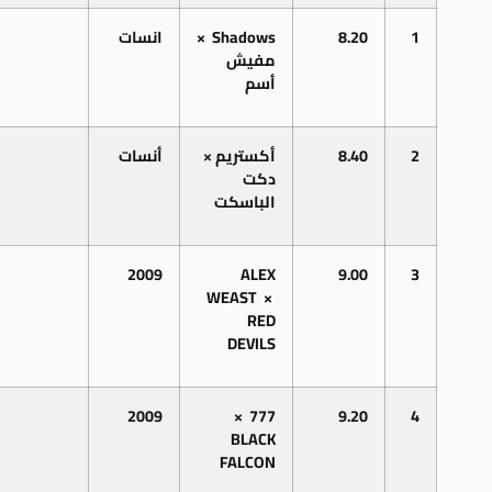
1
8.20
Shadows
×
انسات
مفيش
أسم
2
8.40
أكستريم
×
أنسات
دكت
الباسكت
2009
ALEX
9.00
3
WEAST
×
RED
DEVILS
2009
×
777
9.20
4
BLACK
FALCON