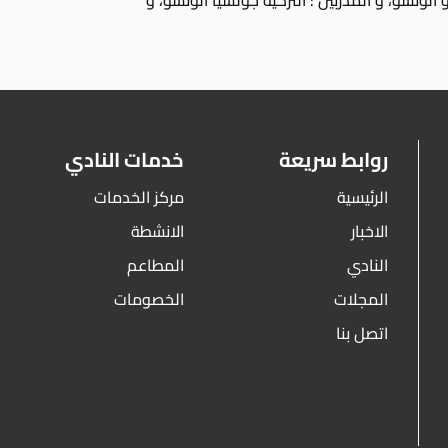
 الونسو، و المدربين : التركية جولشيا الونسو، و
روابط سريعة
خدمات النادي
الرئيسية
مركز الخدمات
الاخبار
الانشطة
النادي
المطاعم
المجلات
الخصومات
اتصل بنا