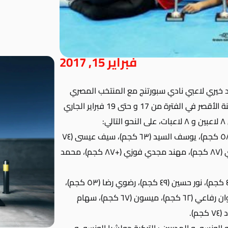
فبراير 15, 2017
 خيري لاعبي نادي سبورتنج مع المنتخب المصري
ة من 17 و حتى 19 فبراير الجاري
:
و اللاعبين هم : معاذ نبيل (٥٤ كجم)، عمر غنيم (٥٨ كجم)، يوسف السيد (٦٣ كجم)، سيف عيسى (٧٤
كجم)، صلاح خيري (٨٠ كجم)، عبد الرحمن الجوهري (٨٧ كجم)، مهند مجدي فوزي (+٨٧ كجم)، محمد
و اللاعبات هن : رنيم وائل (٤٦ كجم)، زينة ماجد (٤٦ كجم)، نور حسين (٤٩ كجم)، رضوي رضا (٥٣ كجم)،
روان اشرف (٥٣ كجم)، هداية ملاك (٥٧ كجم)، روان رفاعي (٦٢ كجم)، ميسون (٦٧ كجم)، سهام