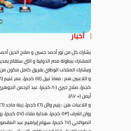
أخبار
يشارك كل من نور أحمد حسين و صلاح الدين أحمد
المشارك ببطولة مصر الدولية و التي ستقام بمدينة الأقصر في الفتر
ويشارك المنتخب الوطني بفريق كامل مكون من ٨ لاعبين و ٨ لاعبات، على النحو التالي
أيمن (+ ٨٧).
الصوالحي (٦٧ كجم)، سهام إبراهيم عبد المقصود (٧٤ كجم).