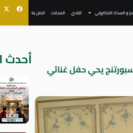
جز و السداد الالكتروني
النادي
المجلات
اتصل بنا
أحدث ال
بورتنج يحي حفل غنائي