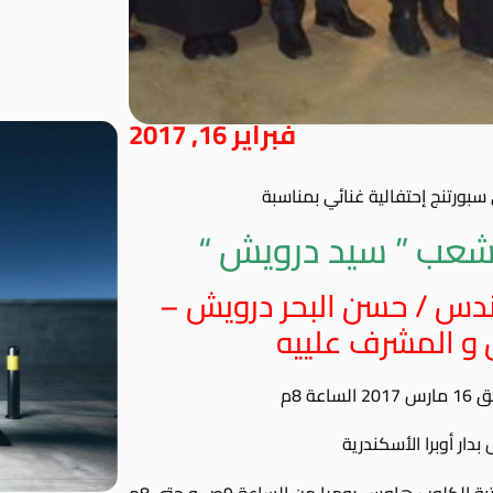
فبراير 16, 2017
بورتنج إحتفالية غنائي بمناسبة
لشعب ” سيد درويش “
ندس / حسن البحر درويش –
و المشرف علييه
ة 8م
ار أوبرا الأسكندرية
كلوب هاوس يوميا من الساعة 9ص و حتى 8م