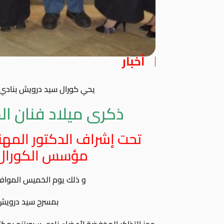
أخبار
يحي كورال سيد درويش بنادي س
ذكرى ميلاد فنان ا
تحت إشراف الدكتور المه
مؤسس الكورال 
و ذلك يوم الخميس الموافق 16 مارس 2017 الساع
بمسرح سيد درويش بد
حجز التذاكر المخفضة لأعضاء نادي سبورتنج بمكتبة ال