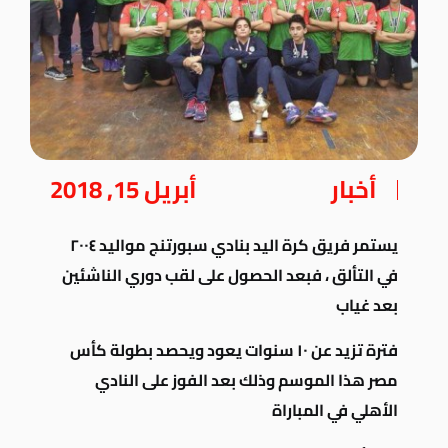
أخبار
أبريل 15, 2018
يستمر فريق كرة اليد بنادي سبورتنج مواليد ٢٠٠٤
في التألق ، فبعد الحصول على لقب دوري الناشئين
بعد غياب
فترة تزيد عن ١٠ سنوات يعود ويحصد بطولة كأس
مصر هذا الموسم وذلك بعد الفوز على النادي
الأهلي في المباراة